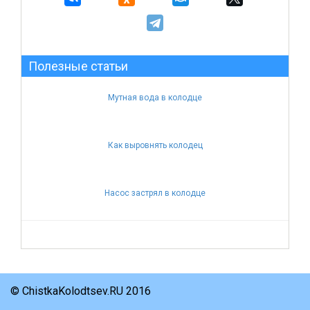
Полезные статьи
Мутная вода в колодце
Как выровнять колодец
Насос застрял в колодце
© ChistkaKolodtsev.RU 2016