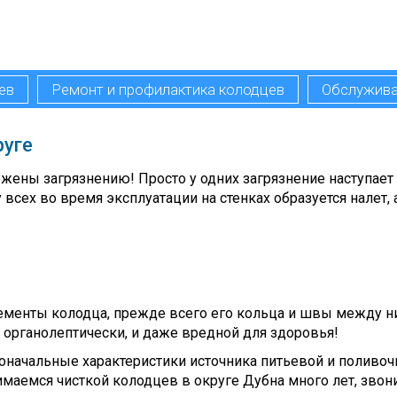
ев
Ремонт и профилактика колодцев
Обслужива
руге
жены загрязнению! Просто у одних загрязнение наступает
 всех во время эксплуатации на стенках образуется налет, 
ементы колодца, прежде всего его кольца и швы между н
й органолептически, и даже вредной для здоровья!
оначальные характеристики источника питьевой и поливоч
имаемся чисткой колодцев в округе Дубна много лет, звони