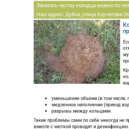
Заказать чистку колодца можно по те
Наш адрес: Дубна, улица Курчатова 26
К
п
Ес
от
му
пр
Кр
ко
ещ
уменьшение объема (в том числе, п
медленное наполнение (приход вод
разрывы между кольцами.
Такие проблемы сами по себе никогда не п
вместе с чисткой проводят и дезинфекцию