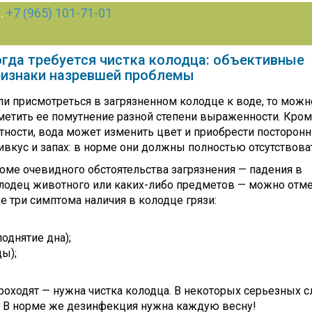
л.
+7 (965) 101-71-01
огда требуется чистка колодца: объективные
ризнаки назревшей проблемы
ли присмотреться в загрязненном колодце к воде, то можн
метить ее помутнение разной степени выраженности. Кро
тности, вода может изменить цвет и приобрести посторон
ивкус и запах: в норме они должны полностью отсутствова
оме очевидного обстоятельства загрязнения — падения в
лодец животного или каких-либо предметов — можно отме
е три симптома наличия в колодце грязи:
однятие дна);
ы);
роходят — нужна чистка колодца. В некоторых серьезных с
. В норме же дезинфекция нужна каждую весну!